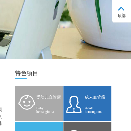
顶部
特色
项目
婴幼儿血管瘤
成人血管瘤
Baby
Adult
就
hemangioma
hemangioma
入
体