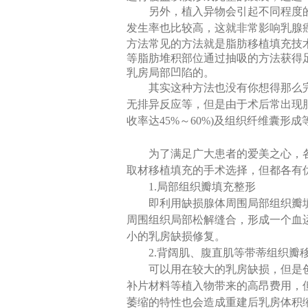
另外，植入异物会引起不同程度
发生率也比较高，这就非常影响乳腺
方法常见的方法就是脂肪移植填充技
等脂肪堆积部位通过抽吸的方法获得
乳房局部凹陷的。
其实这种方法也没有你想得那么
无排异反应等，但是由于术后常出现
收率达45%～60%)及组织纤维囊
为了满足广大患者的爱美之心，
取材移植填充的手术选择，但都各有
1.局部组织瓣填充整形
即利用缺损腺体周围局部组织瓣
周围组织局部松解缝合，形成一个血
小的乳房缺损修复。
2.背阔肌、腹直肌等带蒂组织瓣
可以用在较大的乳房缺损，但是
补片材料等植入物带来的高昂费用，
萎缩的特性也会造成重建后乳房体积