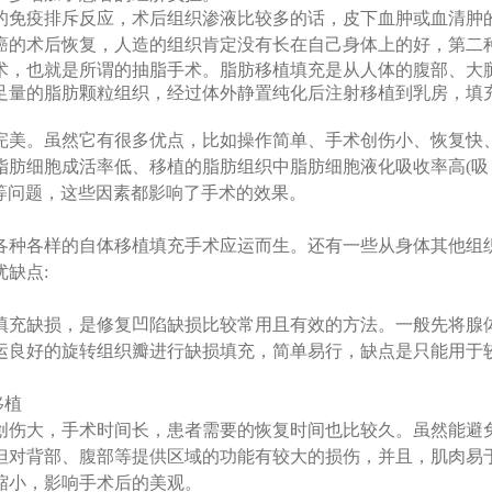
的免疫排斥反应，术后组织渗液比较多的话，皮下血肿或血清肿
癌的术后恢复，
人造的组织肯定没有长在自己身体上的好，第二
术，也就是所谓的抽脂手术。
脂肪移植填充是从人体的腹部、大
足量的脂肪颗粒组织，经过体外静置纯化后注射移植到乳房，填
完美。虽然它有很多优点，比如操作简单、手术创伤小、恢复快
脂肪细胞成活率低、移植的脂肪组织中脂肪细胞液化吸收率高
(吸
形成等问题，这些因素都影响了手术的效果。
各种各样的自体移植填充手术应运而生。还有一些从身体其他组
优缺点
:
填充缺损，是修复凹陷缺损比较常用且有效的方法。一般先将腺
运良好的旋转组织瓣进行缺损填充，简单易行，缺点是只能用于
移植
创伤大，手术时间长，患者需要的恢复时间也比较久。虽然能避
但对背部、腹部等提供区域的功能有较大的损伤，并且，肌肉易
缩小，影响手术后的美观。