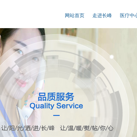
网站首页
走进长峰
医疗中
走进长峰
医疗团
患者反馈
前沿设
服务理念
有问必
长峰荣誉
康复案
医院介绍