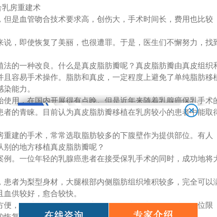
合乳房重建术
，但是血管吻合技术要求高，创伤大，手术时间长，费用也比较
来说，即使恢复了美丽，也很遭罪。于是，医生们不懈努力，找
。
植法的一种改良。什么是真皮脂肪瓣呢？真皮脂肪瓣由真皮组织
并且容易手术操作。脂肪和真皮，一定程度上避免了单纯脂肪移
感染能力。
开始使用，在国内开展得有点晚。但是近年来随着乳腺癌保乳手术
患者的青睐。目前认为真皮脂肪瓣移植在乳房较小的患者中能取
房重建的手术，常常选取脂肪较多的下腹壁作为提供部位。有人
从别的地方移植真皮脂肪瓣呢？
案例。一位年轻的乳腺癌患者在接受保乳手术的同时，成功地将
，患者为梨型身材，大腿根部内侧脂肪组织堆积较多，完全可以
且血供较好，愈合较快。
方便，在手术过程中不需要变换体位，术后也没有特殊的体位限
的恢复时间。