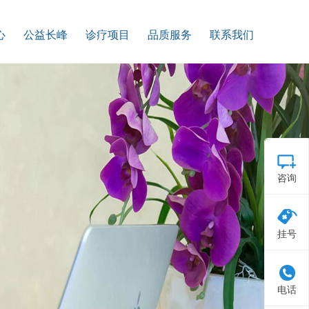
心
公益长峰
诊疗项目
品质服务
联系我们
队
公益救助
血管瘤
科普讲座
预约挂号
备
特色项目
胎记
在线答疑
来院路线
答
服务指南
脉管畸形
专题
投诉建议
例
最新资讯
下肢静脉曲张
招聘通道
官方微博
下肢动脉闭塞
加入我们
咨询
血管通络维护
联系方式
乳腺疾病
挂号
电话