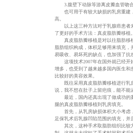
3.腹壁下动脉等游离皮瓣血管吻
也可用于有较大缺损的乳房重建
高。
以上这三种方法对于乳腺癌患者
了更好的手术方法：真皮脂肪瓣移植
真皮脂肪瓣移植是对以往脂肪移
脂肪组织构成，体积足够用来填充，
易吸收、易坏死的缺点，也加强了抗
这项技术
2007年在国外就已经
增多，也受到了越来越多国内医生和
比较好的美容效果。
既往采用真皮脂肪瓣移植进行乳
说，我不想在肚子上留疤痕，能不能
最近，国内还真出现了做成功的
腿的真皮脂肪瓣移植到乳房填充。
首先，从乳房缺损体积大小考虑
足保乳术后乳腺凹陷范围的填充，并
其次，这种手术取脂肪组织比较
制，这就大大缩短了手术时间和术后