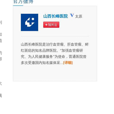
官方
微博
山西长峰医院
太原
到
和
植
山西长峰医院是治疗血管瘤、肝血管瘤、鲜
红斑痣的知名品牌医院。“加强血管瘤研
的
究、为人民健康服务”为使命，晋通医院曾
得
多次受邀国内知名媒体采...
[详细]
大
满