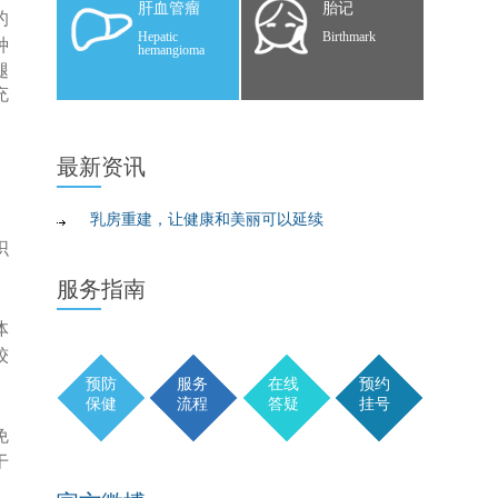
肝血管瘤
胎记
的
Hepatic
Birthmark
种
hemangioma
腿
充
、
最新
资讯
乳房重建，让健康和美丽可以延续
织
服务
指南
体
较
预防
服务
在线
预约
保健
流程
答疑
挂号
免
于