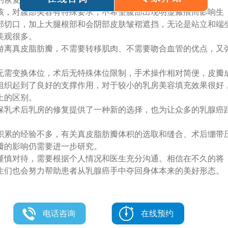
孩，对腹部美容有特殊要求，不希望腹部出现明显瘢痕而影响生
部切口，加上大腿根部和会阴部皮肤皱褶遮挡，无论是站立和端
美观很多。
游离真皮脂肪瓣，不需要转移肌肉、不需要吻合血管的优点，又
无需变换体位，术后无特殊体位限制，手术操作相对简便，皮瓣
组织起到了良好的支撑作用，对于较小的乳房美容填充效果很好
上的区别。
保乳术后乳房的修复提供了一种新的选择，也为让众多的乳腺癌
积累的经验不多，有关真皮脂肪瓣体积的选取和缝合、术后绷带
瓣的影响仍需要进一步研究。
谨慎对待，需要根据个人情况和医生充分沟通。相信在不久的将
生们也会努力帮助患者从乳腺癌手中夺回身体本来的美好形态。
电话咨询
在线预约