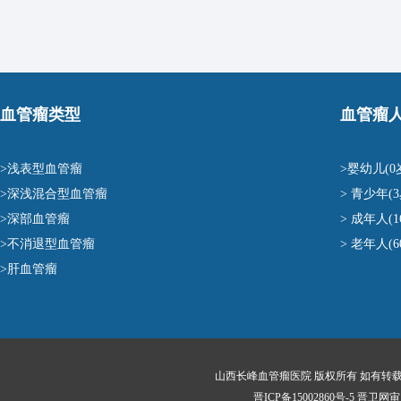
血管瘤类型
血管瘤
>浅表型血管瘤
>婴幼儿(0
>深浅混合型血管瘤
> 青少年(3
>深部血管瘤
> 成年人(1
>不消退型血管瘤
> 老年人(
>肝血管瘤
山西长峰血管瘤医院 版权所有 如有转
晋ICP备15002860号-5
晋卫网审〔