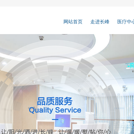
网站首页
走进长峰
医疗中
走进长峰
医疗团
患者反馈
前沿设
服务理念
有问必
长峰荣誉
康复案
医院介绍