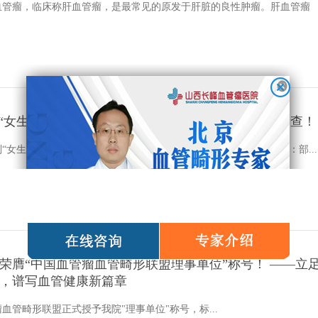
血管瘤，临床称肝血管瘤，是最常见的原发于肝脏的良性肿瘤。肝血管瘤
！“女生晒照被看出血管瘤”，专家提醒：有这些信号速查！
“女生晒照被网友看出血管瘤”的新闻引发了广泛关注。据新闻报道：部...
荣膺“中国血管瘤血管畸形联盟理事单位”称号！ ——立
，谱写血管健康新篇章
血管畸形联盟正式授予我院"理事单位"称号，标...