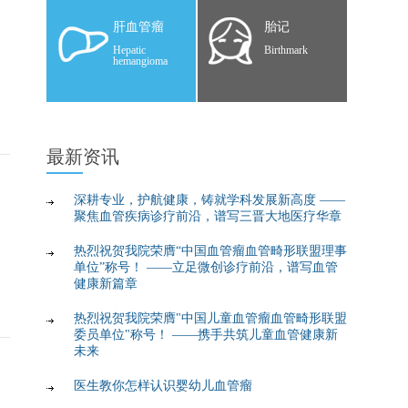
肝血管瘤
胎记
Hepatic
Birthmark
hemangioma
最新
资讯
深耕专业，护航健康，铸就学科发展新高度 ——
聚焦血管疾病诊疗前沿，谱写三晋大地医疗华章
热烈祝贺我院荣膺“中国血管瘤血管畸形联盟理事
单位”称号！ ——立足微创诊疗前沿，谱写血管
健康新篇章
热烈祝贺我院荣膺"中国儿童血管瘤血管畸形联盟
委员单位"称号！ ——携手共筑儿童血管健康新
未来
医生教你怎样认识婴幼儿血管瘤