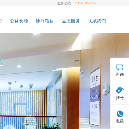
服务热线 ：
0351-3957655
心
公益长峰
诊疗项目
品质服务
联系我们
队
公益救助
血管瘤
科普讲座
预约挂号
备
特色项目
胎记
在线答疑
来院路线
答
服务指南
脉管畸形
专题
投诉建议
例
最新资讯
下肢静脉曲张
招聘通道
咨询
官方微博
下肢动脉闭塞
加入我们
血管通络维护
联系方式
乳腺疾病
挂号
电话