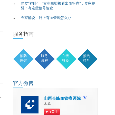
网友“神眼”！“女生晒照被看出血管瘤”，专家提
醒：有这些信号速查！
专家解说：肝上有血管瘤怎么办
服务
指南
预防
服务
在线
预约
保健
流程
答疑
挂号
官方
微博
足
山西长峰血管瘤医院
太原