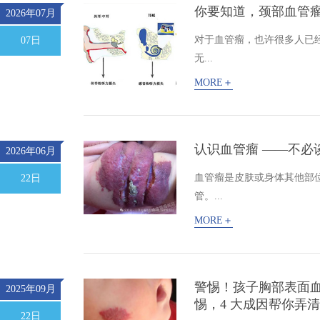
你要知道，颈部血管
2026年07月
对于血管瘤，也许很多人已
07日
无...
MORE＋
认识血管瘤 ——不必
2026年06月
血管瘤是皮肤或身体其他部
22日
管。...
MORE＋
警惕！孩子胸部表面血
2025年09月
惕，4 大成因帮你弄
22日