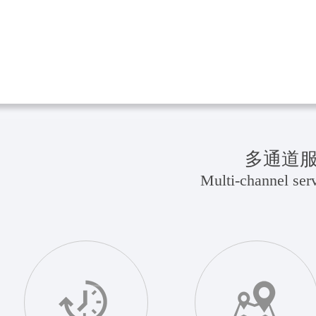
多通道
Multi-channel serv