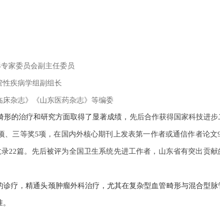
形专家委员会副主任委员
管性疾病学组副组长
临床杂志》《山东医药杂志》等编委
畸形的治疗和研究方面取得了显著成绩，
先后合作获得国家科技进步
项、三等奖5项，在国内外核心期刊上发表第一作者或通信作者论文9
I收录22篇。先后被评为全国卫生系统先进工作者，山东省有突出贡献
的诊疗，精通头颈肿瘤外科治疗，尤其在复杂型血管畸形与混合型脉
准。