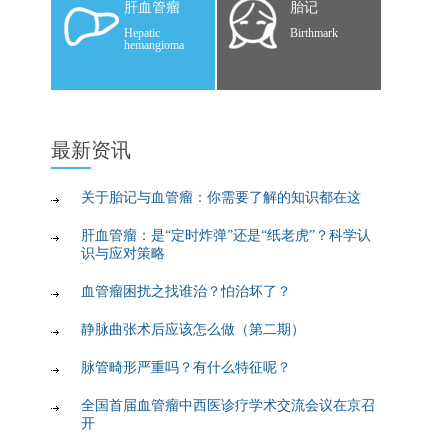
肝血管瘤
胎记
Hepatic
Birthmark
hemangioma
最新
资讯
关于胎记与血管瘤：你需要了解的知识都在这
肝血管瘤：是“定时炸弹”还是“纸老虎”？科学认
识与应对策略
血管瘤困扰之找谁治？怕治坏了？
静脉曲张术后应该怎么做（第二期）
脉管畸形严重吗？有什么特征呢？
全国首届血管瘤中西医诊疗学术交流会议在京召
开