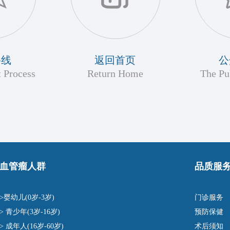
路线
返回首页
公
 Process
Return Home
The Pu
血管瘤人群
品质服
>婴幼儿(0岁-3岁)
门诊服务
> 青少年(3岁-16岁)
预防保健
> 成年人(16岁-60岁)
术后须知