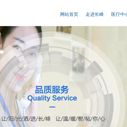
网站首页
走进长峰
医疗中
走进长峰
医疗团
患者反馈
前沿设
服务理念
有问必
长峰荣誉
康复案
医院介绍