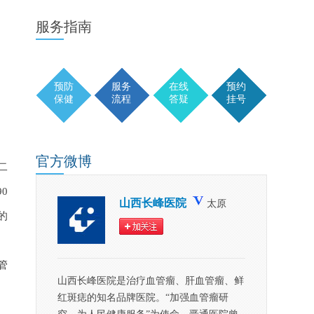
服务
指南
预防
服务
在线
预约
保健
流程
答疑
挂号
官方
微博
二
0
山西长峰医院
太原
的
管
山西长峰医院是治疗血管瘤、肝血管瘤、鲜
红斑痣的知名品牌医院。“加强血管瘤研