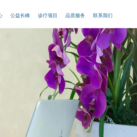
心
公益长峰
诊疗项目
品质服务
联系我们
队
公益救助
血管瘤
科普讲座
预约挂号
备
特色项目
胎记
在线答疑
来院路线
答
服务指南
脉管畸形
专题
投诉建议
例
最新资讯
下肢静脉曲张
招聘通道
官方微博
下肢动脉闭塞
加入我们
血管通络维护
联系方式
乳腺疾病