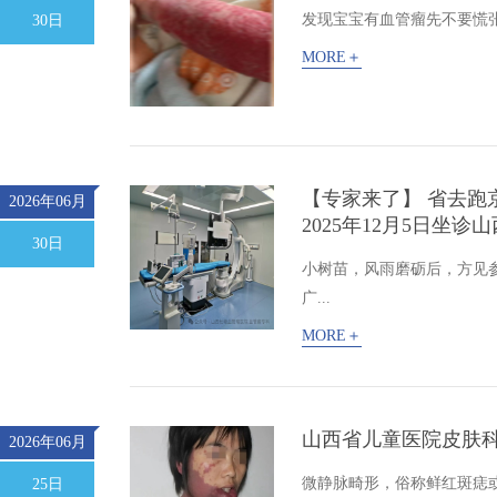
发现宝宝有血管瘤先不要慌张，
30日
MORE＋
【专家来了】 省去跑
2026年06月
2025年12月5日坐
30日
小树苗，风雨磨砺后，方见
广...
MORE＋
山西省儿童医院皮肤
2026年06月
微静脉畸形，俗称鲜红斑痣
25日