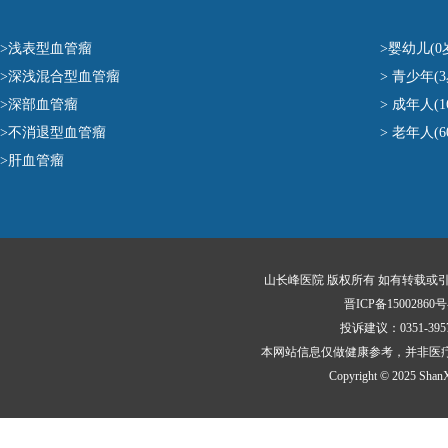
>浅表型血管瘤
>婴幼儿(0
>深浅混合型血管瘤
> 青少年(3
>深部血管瘤
> 成年人(1
>不消退型血管瘤
> 老年人(
>肝血管瘤
山长峰医院 版权所有 如有转载或
晋ICP备15002860号
投诉建议：0351-3
本网站信息仅做健康参考，并非医
Copyright © 2025 ShanXi